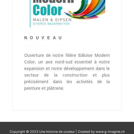
NOUVEAU
MODERN COLOR
Ouverture de notre filière Bâloise Modern
Color, un axe nord-sud essentiel à notre
expansion et notre développement dans le
secteur de la construction et plus
précisément dans les activités de la
peinture et plâtrerie.
Copyright © 2023
Une histoire de couleur
| Created by www.g-imagine.ch